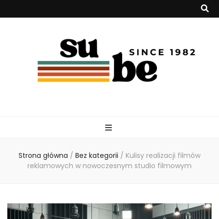
su-be.pl
Strona główna
/
Bez kategorii
/
Kulisy realizacji filmów
reklamowych w nowoczesnym studio filmowym