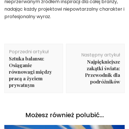
nieprzerwanym źródłem inspiracji dla całej branży,
nadając każdy projektowi niepowtarzalny charakter i
profesjonalny wyraz.
Nawigacja
Poprzedni artykuł
wpisu
Następny artykuł
Sztuka balansu:
Najpiękniejsze
Osiąganie
zakątki świata:
równowagi między
Przewodnik dla
pracą a życiem
podróżników
prywatnym
Możesz również polubić…