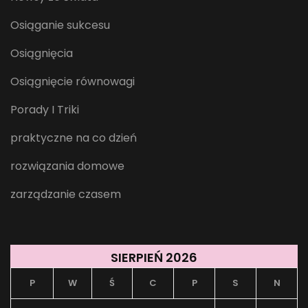
Osiąganie sukcesu
Osiągnięcia
Osiągnięcie równowagi
Porady I Triki
praktyczne na co dzień
rozwiązania domowe
zarządzanie czasem
SIERPIEŃ 2026
P
W
Ś
C
P
S
N