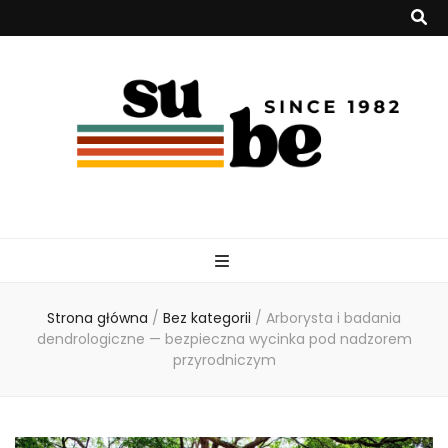
su-be.pl
Strona główna
/
Bez kategorii
/
Arborysta i badania
dendrologiczne — bezpieczna wycinka pod nadzorem
przyrodniczym