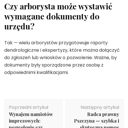
Czy arborysta może wystawić
wymagane dokumenty do
urzędu?
Tak — wielu arborystów przygotowuje raporty
dendrologiczne i ekspertyzy, które można dołączyć
do zgłoszeń lub wniosków o pozwolenie. Ważne, by
dokumenty były sporządzone przez osobę z
odpowiednimi kwalifikacjami.
Nawigacja
Poprzedni artykuł
Następny artykuł
wpisu
Wynajem namiotów
Radca prawny
imprezowych:
Pszczyna — szybka i
pozwolenie czy
skuteczna pomoc