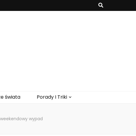
e świata
Porady I Triki
na weekendowy wypad