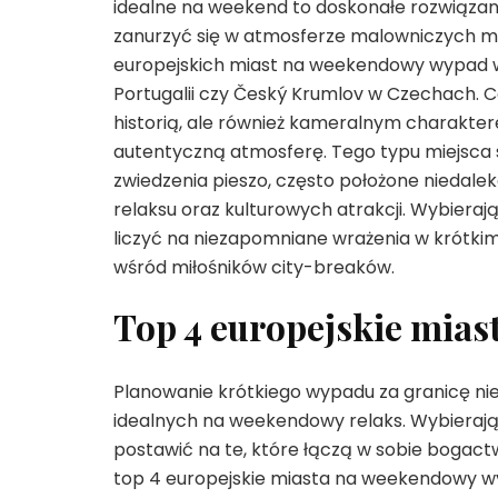
idealne na weekend to doskonałe rozwiązani
zanurzyć się w atmosferze malowniczych mi
europejskich miast na weekendowy wypad wart
Portugalii czy Český Krumlov w Czechach. Ce
historią, ale również kameralnym charaktere
autentyczną atmosferę. Tego typu miejsc
zwiedzenia pieszo, często położone niedale
relaksu oraz kulturowych atrakcji. Wybiera
liczyć na niezapomniane wrażenia w krótkim
wśród miłośników city-breaków.
Top 4 europejskie mias
Planowanie krótkiego wypadu za granicę nie
idealnych na weekendowy relaks. Wybierając
postawić na te, które łączą w sobie bogact
top 4 europejskie miasta na weekendowy wy