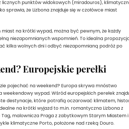
 z licznych punktów widokowych (miradouros), klimatycz
o sprawia, że Lizbona znajduje się w czołówce miast
h miast na krótki wypad, można być pewnym, że każdy
pełną niezapomnianych wspomnień. To idealna propozycj
ć kilka wolnych dni i odbyć niezapomnianą podróż po
end? Europejskie perełki
, gdzie pojechać na weekend? Europa skrywa mnóstwo
ę na weekendowy wypad. Wśród europejskich perełek znajd
iste destynacje, które potrafią oczarować klimatem, histo
 idealne na krótki wyjazd to m.in. romantyczna Lizbona z
ę Tag, malownicza Praga z zabytkowym Starym Miastem i
wykle klimatyczne Porto, położone nad rzeką Douro.