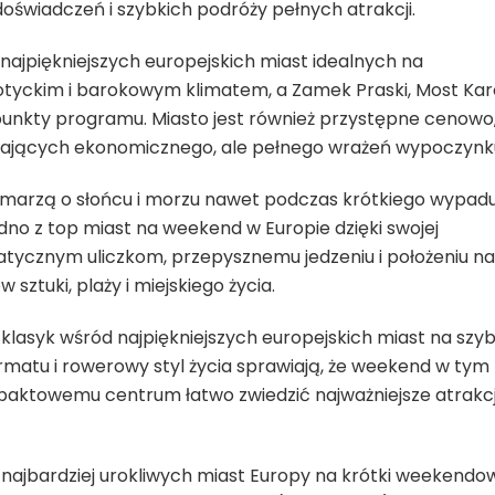
świadczeń i szybkich podróży pełnych atrakcji.
 najpiękniejszych europejskich miast idealnych na
yckim i barokowym klimatem, a Zamek Praski, Most Kar
unkty programu. Miasto jest również przystępne cenowo
ukających ekonomicznego, ale pełnego wrażeń wypoczynk
y marzą o słońcu i morzu nawet podczas krótkiego wypadu
no z top miast na weekend w Europie dzięki swojej
matycznym uliczkom, przepysznemu jedzeniu i położeniu n
ztuki, plaży i miejskiego życia.
lasyk wśród najpiękniejszych europejskich miast na szyb
matu i rowerowy styl życia sprawiają, że weekend w tym
mpaktowemu centrum łatwo zwiedzić najważniejsze atrakc
z najbardziej urokliwych miast Europy na krótki weekendo