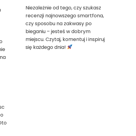
Niezależnie od tego, czy szukasz
h
recenzji najnowszego smartfona,
czy sposobu na zakwasy po
bieganiu – jesteś w dobrym
miejscu. Czytaj, komentuj i inspiruj
o
się każdego dnia!
nie
żna
sc
to
Oto