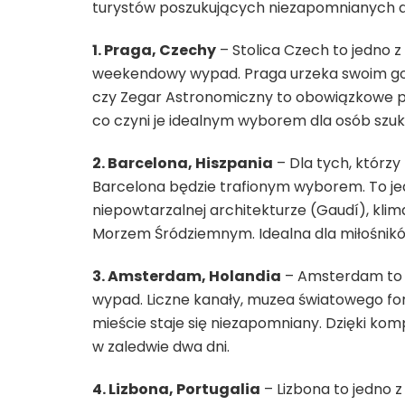
turystów poszukujących niezapomnianych do
1. Praga, Czechy
– Stolica Czech to jedno z
weekendowy wypad. Praga urzeka swoim got
czy Zegar Astronomiczny to obowiązkowe p
co czyni je idealnym wyborem dla osób sz
2. Barcelona, Hiszpania
– Dla tych, którz
Barcelona będzie trafionym wyborem. To jed
niepowtarzalnej architekturze (Gaudí), kli
Morzem Śródziemnym. Idealna dla miłośników s
3. Amsterdam, Holandia
– Amsterdam to k
wypad. Liczne kanały, muzea światowego for
mieście staje się niezapomniany. Dzięki ko
w zaledwie dwa dni.
4. Lizbona, Portugalia
– Lizbona to jedno 