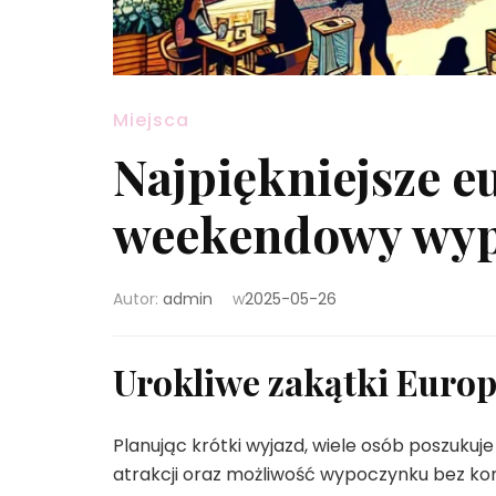
Miejsca
Najpiękniejsze e
weekendowy wy
Autor:
admin
w
2025-05-26
Urokliwe zakątki Europ
Planując krótki wyjazd, wiele osób poszukuje
atrakcji oraz możliwość wypoczynku bez kon