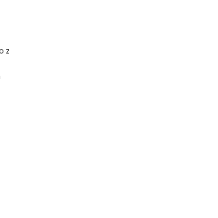
o z
h