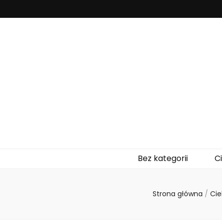
su-be.pl
Bez kategorii
C
Strona główna
/
Cie