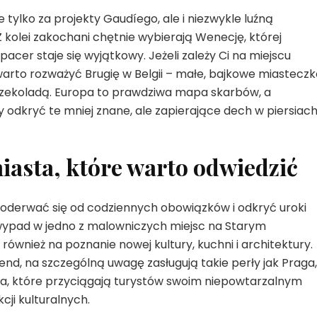
 tylko za projekty Gaudíego, ale i niezwykle luźną
 kolei zakochani chętnie wybierają Wenecję, której
acer staje się wyjątkowy. Jeżeli zależy Ci na miejscu
warto rozważyć Brugię w Belgii – małe, bajkowe miasteczk
czekoladą. Europa to prawdziwa mapa skarbów, a
odkryć te mniej znane, ale zapierające dech w piersiac
asta, które warto odwiedzić
 oderwać się od codziennych obowiązków i odkryć uroki
i wypad w jedno z malowniczych miejsc na Starym
 również na poznanie nowej kultury, kuchni i architektury.
nd, na szczególną uwagę zasługują takie perły jak Praga,
ca, które przyciągają turystów swoim niepowtarzalnym
ji kulturalnych.