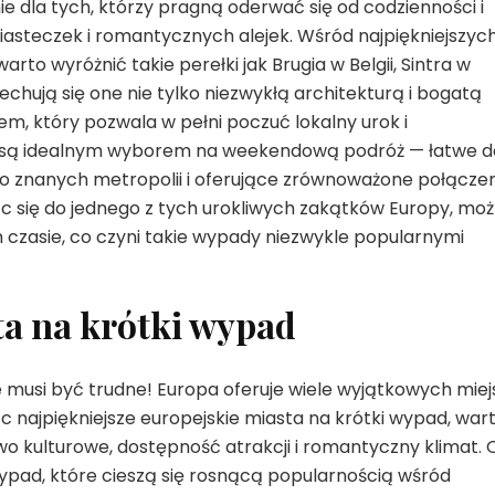
e dla tych, którzy pragną oderwać się od codzienności i
asteczek i romantycznych alejek. Wśród najpiękniejszyc
o wyróżnić takie perełki jak Brugia w Belgii, Sintra w
chują się one nie tylko niezwykłą architekturą i bogatą
m, który pozwala w pełni poczuć lokalny urok i
a są idealnym wyborem na weekendową podróż — łatwe d
ko znanych metropolii i oferujące zrównoważone połącze
jąc się do jednego z tych urokliwych zakątków Europy, mo
 czasie, co czyni takie wypady niezwykle popularnymi
ta na krótki wypad
 musi być trudne! Europa oferuje wiele wyjątkowych miej
 najpiękniejsze europejskie miasta na krótki wypad, war
wo kulturowe, dostępność atrakcji i romantyczny klimat. 
pad, które cieszą się rosnącą popularnością wśród