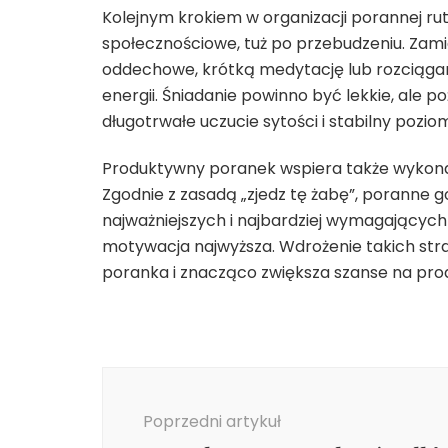
Kolejnym krokiem w organizacji porannej rut
społecznościowe, tuż po przebudzeniu. Zamia
oddechowe, krótką medytację lub rozciąga
energii. Śniadanie powinno być lekkie, ale p
długotrwałe uczucie sytości i stabilny pozi
Produktywny poranek wspiera także wykonani
Zgodnie z zasadą „zjedz tę żabę”, poranne
najważniejszych i najbardziej wymagających
motywacja najwyższa. Wdrożenie takich st
poranka i znacząco zwiększa szanse na pro
Nawigacja
wpisu
Poprzedni artykuł