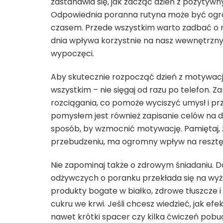
zastanawia się, jak zacząć dzień z pozytywn
Odpowiednia poranna rutyna może być ogr
czasem. Przede wszystkim warto zadbać o r
dnia wpływa korzystnie na nasz wewnętrzny z
wypoczęci.
Aby skutecznie rozpocząć dzień z motywac
wszystkim – nie sięgaj od razu po telefon. Z
rozciągania, co pomoże wyciszyć umysł i 
pomysłem jest również zapisanie celów na da
sposób, by wzmocnić motywację. Pamiętaj, ż
przebudzeniu, ma ogromny wpływ na resztę 
Nie zapominaj także o zdrowym śniadaniu. 
odżywczych o poranku przekłada się na wyżs
produkty bogate w białko, zdrowe tłuszcze 
cukru we krwi. Jeśli chcesz wiedzieć, jak efe
nawet krótki spacer czy kilka ćwiczeń pobu