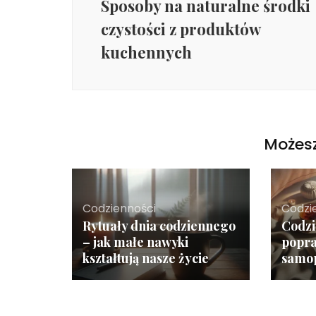
Sposoby na naturalne środki
czystości z produktów
kuchennych
Możesz
Codzienności
Codzi
Rytuały dnia codziennego
Codzi
– jak małe nawyki
popra
kształtują nasze życie
samo