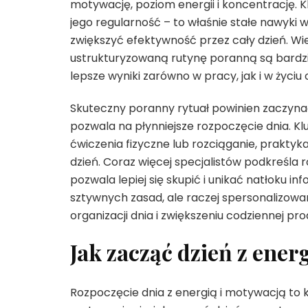
motywację, poziom energii i koncentrację.
jego regularność – to właśnie stałe nawyk
zwiększyć efektywność przez cały dzień. Wi
ustrukturyzowaną rutynę poranną są bardzie
lepsze wyniki zarówno w pracy, jak i w życiu
Skuteczny poranny rytuał powinien zaczynać s
pozwala na płynniejsze rozpoczęcie dnia. Kl
ćwiczenia fizyczne lub rozciąganie, praktyk
dzień. Coraz więcej specjalistów podkreśla r
pozwala lepiej się skupić i unikać natłoku i
sztywnych zasad, ale raczej spersonalizowa
organizacji dnia i zwiększeniu codziennej pr
Jak zacząć dzień z ener
Rozpoczęcie dnia z energią i motywacją to k