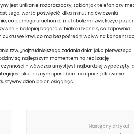
yny jest unikanie rozpraszaczy, takich jak telefon czy me
st tego, warto poświęcić kilka minut na ćwiczenia
nie, co pomaga uruchomić metabolizm i zwiększyć pozio
ożywne – najlepiej bogate w białko i błonnik, co zapewnia
om cukru we krwi, co ma bezpośredni wpływ na koncentrac
e tzw. „najtrudniejszego zadania dnia” jako pierwszego.
 godziny są najlepszym momentem na realizację
 czynności – wówczas umysł jest najbardziej wypoczęty, 
rategii jest skutecznym sposobem na uporządkowanie
duktywny dzień pełen osiągnięć.
Następny artykuł