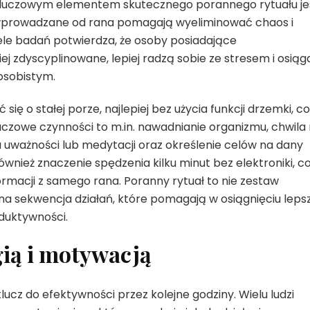
 Kluczowym elementem skutecznego porannego rytuału je
i wprowadzane od rana pomagają wyeliminować chaos i
ele badań potwierdza, że osoby posiadające
j zdyscyplinowane, lepiej radzą sobie ze stresem i osiąg
 osobistym.
ię o stałej porze, najlepiej bez użycia funkcji drzemki, co
uczowe czynności to m.in. nawadnianie organizmu, chwila
a uważności lub medytacji oraz określenie celów na dany
ównież znaczenie spędzenia kilku minut bez elektroniki, c
nformacji z samego rana. Poranny rytuał to nie zestaw
na sekwencja działań, które pomagają w osiągnięciu lepsz
oduktywności.
gią i motywacją
lucz do efektywności przez kolejne godziny. Wielu ludzi