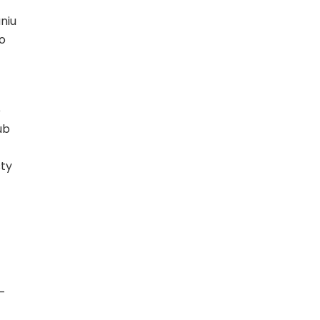
niu
o
e
ub
sty
–