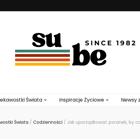
iekawostki Świata
Inspiracje Życiowe
Newsy z
wostki Świata
/
Codzienności
/
Jak uporządkować poranek, by ca