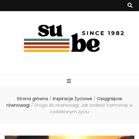
su-be.pl
Strona główna
/
Inspiracje Życiowe
/
Osiągnięcie
równowagi
/
Droga do równowagi: Jak znaleźć harmonię w
codziennym życiu