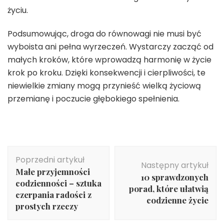
życiu.
Podsumowując, droga do równowagi nie musi być
wyboista ani pełna wyrzeczeń. Wystarczy zacząć od
małych kroków, które wprowadzą harmonię w życie
krok po kroku. Dzięki konsekwencji i cierpliwości, te
niewielkie zmiany mogą przynieść wielką życiową
przemianę i poczucie głębokiego spełnienia.
Nawigacja
Poprzedni artykuł
wpisu
Następny artykuł
Małe przyjemności
10 sprawdzonych
codzienności – sztuka
porad, które ułatwią
czerpania radości z
codzienne życie
prostych rzeczy